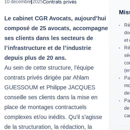
Contrats privés
10 décembre 2025
Mis
Le cabinet CGR Avocats, aujourd’hui
Ré
composé de 25 avocats, accompagne
do
ses clients dans les secteurs de
et 
l’infrastructure et de l’industrie
Ré
sé
depuis plus de 20 ans.
co
Au sein de cette structure, l’équipe
(en
contrats privés dirigée par
Ahlam
Par
mo
GUESSOUM
et
Philippe JACQUES
de
conseille ses clients dans la mise en
Pa
place de montages contractuels
de
ca
complexes et/ou inédits. Qu’il s’agisse
de la structuration, la rédaction, la