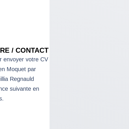
RE / CONTACT
r envoyer votre CV
ien Moquet par
cillia Regnauld
ence suivante en
es.