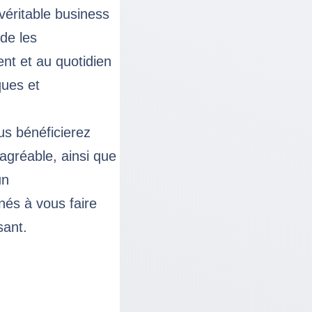
véritable business
de les
t et au quotidien
ques et
us bénéficierez
 agréable, ainsi que
un
és à vous faire
sant.
S