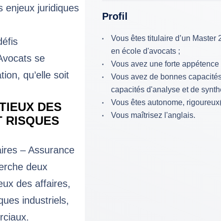
s enjeux juridiques
Profil
Vous êtes titulaire d’un Master 
éfis
en école d'avocats ;
Avocats se
Vous avez une forte appétence po
ion, qu’elle soit
Vous avez de bonnes capacités 
capacités d'analyse et de synth
Vous êtes autonome, rigoureux(se
TIEUX DES
Vous maîtrisez l'anglais.
T RISQUES
aires – Assurance
herche deux
eux des affaires,
ques industriels,
rciaux.